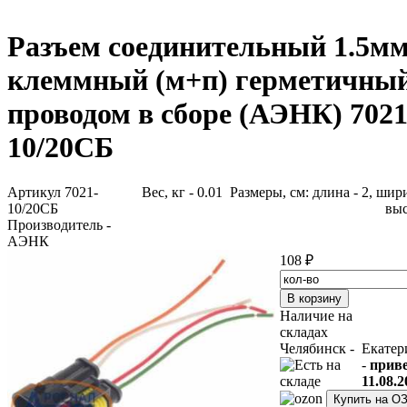
Разъем соединительный 1.5мм
клеммный (м+п) герметичный
проводом в сборе (АЭНК) 7021
10/20СБ
Артикул 7021-
Вес, кг - 0.01 Размеры, см: длина - 2, шири
10/20СБ
выс
Производитель -
АЭНК
108 ₽
Наличие на
складах
Челябинск -
Екатер
-
прив
11.08.2
Купить на О