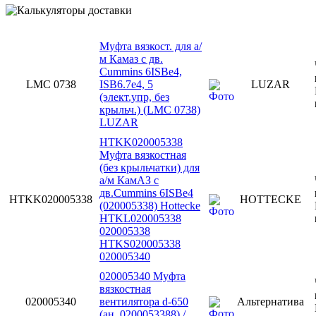
Муфта вязкост. для а/
м Камаз c дв.
Cummins 6ISBe4,
LMC 0738
ISB6.7e4, 5
LUZAR
(элект.упр, без
крыльч.) (LMC 0738)
LUZAR
HTKK020005338
Муфта вязкостная
(без крыльчатки) для
а/м КамАЗ с
дв.Cummins 6ISBe4
HTKK020005338
HOTTECKE
(020005338) Hottecke
HTKL020005338
020005338
HTKS020005338
020005340
020005340 Муфта
вязкостная
020005340
вентилятора d-650
Альтернатива
(ан. 0200053388) /