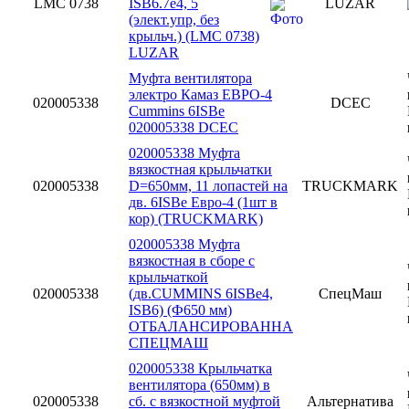
LMC 0738
ISB6.7e4, 5
LUZAR
(элект.упр, без
крыльч.) (LMC 0738)
LUZAR
Муфта вентилятора
электро Камаз ЕВРО-4
020005338
DCEC
Cummins 6ISBe
020005338 DCEC
020005338 Муфта
вязкостная крыльчатки
020005338
D=650мм, 11 лопастей на
TRUCKMARK
дв. 6ISBe Евро-4 (1шт в
кор) (TRUCKMARK)
020005338 Муфта
вязкостная в сборе с
крыльчаткой
020005338
(дв.CUMMINS 6ISBe4,
СпецМаш
ISB6) (Ф650 мм)
ОТБАЛАНСИРОВАННА
СПЕЦМАШ
020005338 Крыльчатка
вентилятора (650мм) в
020005338
сб. с вязкостной муфтой
Альтернатива