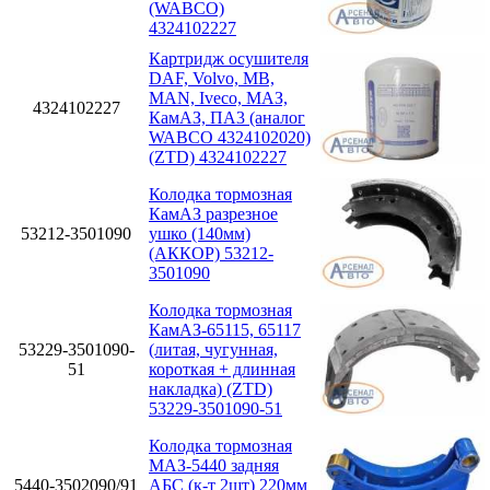
(WABCO)
4324102227
Картридж осушителя
DAF, Volvo, MB,
MAN, Iveco, МАЗ,
4324102227
КамАЗ, ПА3 (аналог
WABCO 4324102020)
(ZTD) 4324102227
Колодка тормозная
КамАЗ разрезное
53212-3501090
ушко (140мм)
(АККОР) 53212-
3501090
Колодка тормозная
КамАЗ-65115, 65117
53229-3501090-
(литая, чугунная,
51
короткая + длинная
накладка) (ZTD)
53229-3501090-51
Колодка тормозная
МАЗ-5440 задняя
5440-3502090/91
АБС (к-т 2шт) 220мм