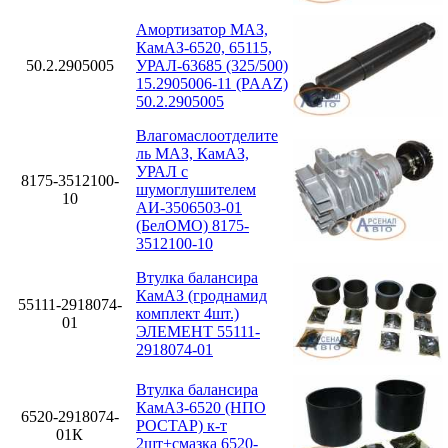
Амортизатор МАЗ,
КамАЗ-6520, 65115,
50.2.2905005
УРАЛ-63685 (325/500)
15.2905006-11 (PAAZ)
50.2.2905005
Влагомаслоотделите
ль МАЗ, КамАЗ,
УРАЛ с
8175-3512100-
шумоглушителем
10
АИ-3506503-01
(БелОМО) 8175-
3512100-10
Втулка балансира
КамАЗ (гроднамид
55111-2918074-
комплект 4шт.)
01
ЭЛЕМЕНТ 55111-
2918074-01
Втулка балансира
КамАЗ-6520 (НПО
6520-2918074-
РОСТАР) к-т
01К
2шт+смазка 6520-