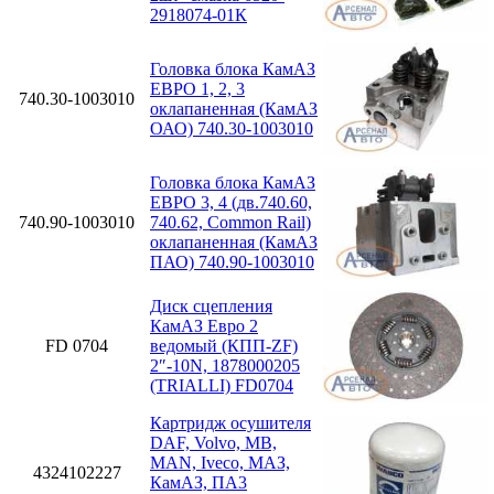
2918074-01К
Головка блока КамАЗ
ЕВРО 1, 2, 3
740.30-1003010
оклапаненная (КамАЗ
ОАО) 740.30-1003010
Головка блока КамАЗ
ЕВРО 3, 4 (дв.740.60,
740.90-1003010
740.62, Common Rail)
оклапаненная (КамАЗ
ПАО) 740.90-1003010
Диск сцепления
КамАЗ Евро 2
FD 0704
ведомый (КПП-ZF)
2″-10N, 1878000205
(TRIALLI) FD0704
Картридж осушителя
DAF, Volvo, MB,
MAN, Iveco, МАЗ,
4324102227
КамАЗ, ПА3