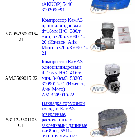
(АККОР) 5440-
3502090/91
Компрессор КамАЗ
одноцилиндровый
d=16мм Н/О, 380л/
53205-3509015-
мин, 53205-3509015-
21
20 (Ижевск, Айк-
Мото) 53205-3509015-
21
Компрессор КамАЗ
одноцилиндровый
d=16мм Н/О, 416л/
АМ.3509015-22
мин. 340см3, 53205-
3509015-21 (Ижевск,
Айк-Мото)
АМ.3509015-22
Накладка тормозной
колодки КамАЗ
(сверленые,
53212-3501105
расточенные с
СВ
заклёпками) длинные
к-т 8шт., 5511-
3501105 (БзАТИ)