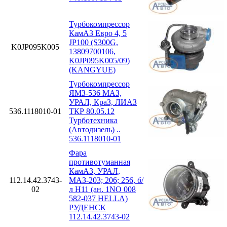
Турбокомпрессор
КамАЗ Евро 4, 5
JP100 (S300G,
K0JP095K005
13809700106,
K0JP095K005/09)
(KANGYUE)
Турбокомпрессор
ЯМЗ-536 МАЗ,
УРАЛ, КраЗ, ЛИАЗ
536.1118010-01
ТКР 80.05.12
Турботехника
(Автодизель) ..
536.1118010-01
Фара
противотуманная
КамАЗ, УРАЛ,
112.14.42.3743-
МАЗ-203; 206; 256, б/
02
л H11 (ан. 1NO 008
582-037 HELLA)
РУДЕНСК
112.14.42.3743-02