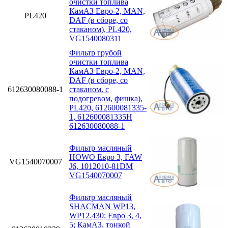
очистки топлива
КамАЗ Евро-2, MAN,
PL420
DAF (в сборе, со
стаканом), PL420,
VG1540080311
Фильтр грубой
очистки топлива
КамАЗ Евро-2, MAN,
DAF (в сборе, со
612630080088-1
стаканом. с
подогревом, фишка),
PL420, 612600081335-
1, 612600081335H
612630080088-1
Фильтр масляный
HOWO Евро 3, FAW
VG1540070007
J6, 1012010-81DM
VG1540070007
Фильтр масляный
SHACMAN WP13,
WP12.430; Eвро 3, 4,
5; КамАЗ, тонкой