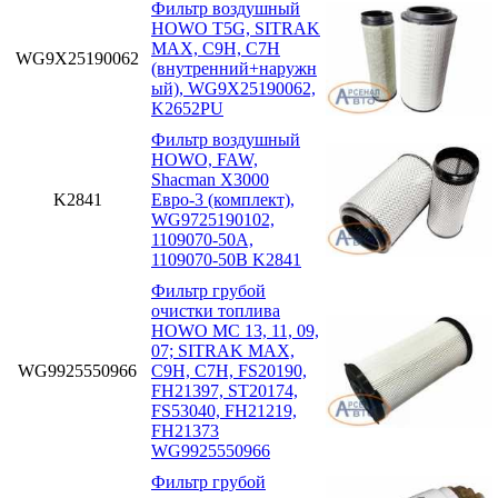
Фильтр воздушный
HOWO T5G, SITRAK
MAX, C9H, C7H
WG9X25190062
(внутренний+наружн
ый), WG9X25190062,
K2652PU
Фильтр воздушный
HOWO, FAW,
Shacman X3000
K2841
Евро-3 (комплект),
WG9725190102,
1109070-50A,
1109070-50B K2841
Фильтр грубой
очистки топлива
HOWO MC 13, 11, 09,
07; SITRAK MAX,
WG9925550966
C9H, C7H, FS20190,
FH21397, ST20174,
FS53040, FH21219,
FH21373
WG9925550966
Фильтр грубой