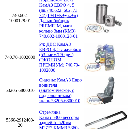
КамАЗ ЕВРО 4, 5
(дв.740.622, 662, 73,
740.602-
74) (Г+П+К+у.к.+п)
1000128-01
Дальнобойщик
PREMIUM, масл.
кольцо 3мм (КМЗ)
740.602-1000128-01
Р/к ДВС КамАЗ
ЕВРО-4, 5 с желобом
(53 наим/170 дет)
740.70-1002000
(ЭКОНОМ
ПРЕМИУМ) 740.70-
1002000
Сиденье КамАЗ Евро
водителя
53205-6800010
(анатомическое, с
подголовником)
ткань 53205-6800010
Стремянка
Камаз-5360 рессоры
5360-2912408-
задней h=520мм
20
М27*2 КММЗ 5360-