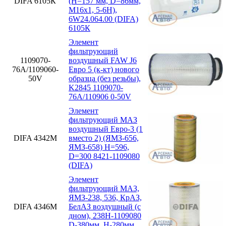
DIFA 6105К
(H=157 мм, D=86мм,
M16x1, 5-6H),
6W24.064.00 (DIFA)
6105К
Элемент
фильтрующий
1109070-
воздушный FAW J6
76А/1109060-
Евро 5 (к-кт) нового
50V
образца (без резьбы),
K2845 1109070-
76А/110906 0-50V
Элемент
фильтрующий МАЗ
воздушный Евро-3 (1
DIFA 4342М
вместо 2) (ЯМЗ-656,
ЯМЗ-658) H=596,
D=300 8421-1109080
(DIFA)
Элемент
фильтрующий МАЗ,
ЯМЗ-238, 536, КрАЗ,
DIFA 4346М
БелАЗ воздушный (с
дном), 238Н-1109080
D-380мм, H-280мм