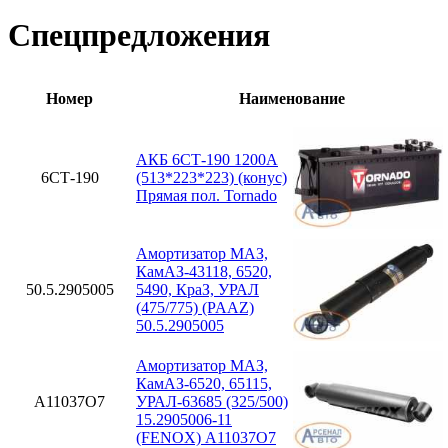
Спецпредложения
Номер
Наименование
АКБ 6СТ-190 1200А
6СТ-190
(513*223*223) (конус)
Прямая пол. Tornado
Амортизатор МАЗ,
КамАЗ-43118, 6520,
50.5.2905005
5490, КраЗ, УРАЛ
(475/775) (PAAZ)
50.5.2905005
Амортизатор МАЗ,
КамАЗ-6520, 65115,
A11037O7
УРАЛ-63685 (325/500)
15.2905006-11
(FENOX) A11037O7