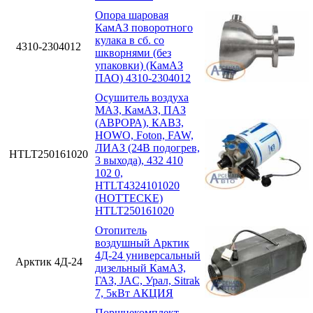
Опора шаровая
КамАЗ поворотного
кулака в сб. со
4310-2304012
шкворнями (без
упаковки) (КамАЗ
ПАО) 4310-2304012
Осушитель воздуха
МАЗ, КамАЗ, ПАЗ
(АВРОРА), КАВЗ,
HOWO, Foton, FAW,
ЛИАЗ (24В подогрев,
HTLT250161020
3 выхода), 432 410
102 0,
HTLT4324101020
(HOTTECKE)
HTLT250161020
Отопитель
воздушный Арктик
4Д-24 универсальный
Арктик 4Д-24
дизельный КамАЗ,
ГАЗ, JAC, Урал, Sitrak
7, 5кВт АКЦИЯ
Поршнекомплект