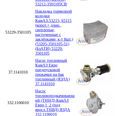
53212-3501105СВ
Накладка тормозной
колодки
КамАЗ-53215, 65115
(корот.+ длин.,
сверленые,
53229-3501105
расточенные с
заклёпками, к-т 8шт.)
(53205-3501105-51)
(БзАТИ) 53229-
3501105
Насос топливный
КамАЗ Евро
предпусковой
37.1141010
прокачки на бак
топливный (ЯЗДА)
37.1141010
Насос
топливоподкачивающ
ий (ТННД) КамАЗ
332.1106010
Евро 1, 2 (под
яросл.ТНВД) ЯЗДА
332.1106010