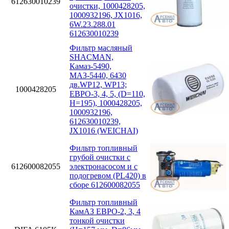
612630010239
очистки, 1000428205,
1000932196, JX1016,
6W.23.288.01
612630010239
Фильтр масляный
SHACMAN,
Камаз-5490,
МАЗ-5440, 6430
дв.WP12, WP13;
1000428205
ЕВРО-3, 4, 5, (D=110,
H=195), 1000428205,
1000932196,
612630010239,
JX1016 (WEICHAI)
Фильтр топливный
грубой очистки с
612600082055
электронасосом и с
подогревом (PL420) в
сборе 612600082055
Фильтр топливный
КамАЗ ЕВРО-2, 3, 4
тонкой очистки