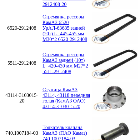
2912408-20
Стремянка рессоры
КамАЗ 6520
6520-2912408
УрАЛ-63685 задней
(20т) L=445-455 мм
М30*2 6520-2912408
Стремянка рессоры
КамАЗ задней (10т)
5511-2912408
L=420-430 мм М27*2
5511-2912408
Ступица КамАЗ
43114-3103015-
43114, 43118 передняя
20
голая (КамАЗ ОАО)
43114-3103015-20
Толкатель клапана
740.1007184-03
КамАЗ (ПАО Камаз)
740.1007184-03