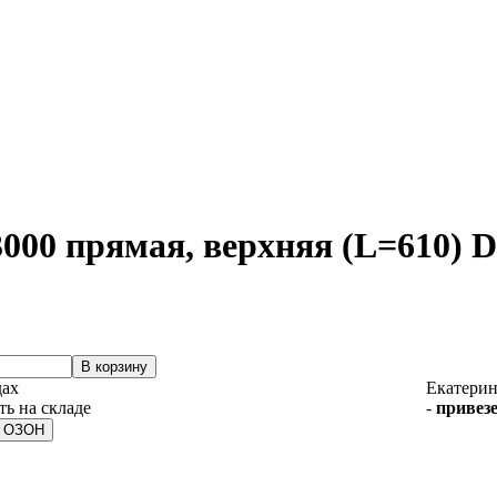
00 прямая, верхняя (L=610) 
дах
Екатерин
-
привезе
а ОЗОН