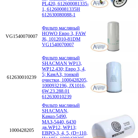
PL420, 612600081335-
1, 612600081335H
612630080088-1
Фильтр масляный
HOWO Евро 3, FAW
VG1540070007
J6, 1012010-81DM
VG1540070007
Фильтр масляный
SHACMAN WP13,
WP12.430; Eвро 3, 4,
5; КамАЗ, тонкой
612630010239
очистки, 1000428205,
1000932196, JX1016,
6W.23.288.01
612630010239
Фильтр масляный
SHACMAN,
Камаз-5490,
МАЗ-5440, 6430
дв.WP12, WP13;
1000428205
ЕВРО-3, 4, 5, (D=110,