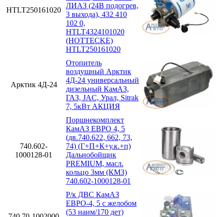
ЛИАЗ (24В подогрев,
HTLT250161020
3 выхода), 432 410
102 0,
HTLT4324101020
(HOTTECKE)
HTLT250161020
Отопитель
воздушный Арктик
4Д-24 универсальный
Арктик 4Д-24
дизельный КамАЗ,
ГАЗ, JAC, Урал, Sitrak
7, 5кВт АКЦИЯ
Поршнекомплект
КамАЗ ЕВРО 4, 5
(дв.740.622, 662, 73,
740.602-
74) (Г+П+К+у.к.+п)
1000128-01
Дальнобойщик
PREMIUM, масл.
кольцо 3мм (КМЗ)
740.602-1000128-01
Р/к ДВС КамАЗ
ЕВРО-4, 5 с желобом
(53 наим/170 дет)
740.70-1002000