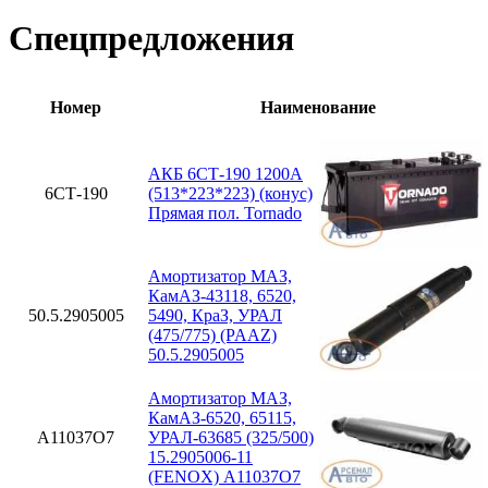
Спецпредложения
Номер
Наименование
АКБ 6СТ-190 1200А
6СТ-190
(513*223*223) (конус)
Прямая пол. Tornado
Амортизатор МАЗ,
КамАЗ-43118, 6520,
50.5.2905005
5490, КраЗ, УРАЛ
(475/775) (PAAZ)
50.5.2905005
Амортизатор МАЗ,
КамАЗ-6520, 65115,
A11037O7
УРАЛ-63685 (325/500)
15.2905006-11
(FENOX) A11037O7