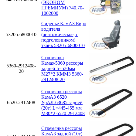
(ЭКОНОМ
ПРЕМИУМ) 740.70-
1002000
Сиденье КамАЗ Евро
водителя
53205-6800010
(анатомическое, с
подголовником)
ткань 53205-6800010
Стремянка
Камаз-5360 рессоры
5360-2912408-
задней h=520мм
20
М27*2 КММЗ 5360-
2912408-20
Стремянка рессоры
КамАЗ 6520
6520-2912408
УрАЛ-63685 задней
(20т) L=445-455 мм
М30*2 6520-2912408
Стремянка рессоры
КамАЗ задней (10т)