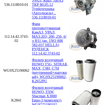
УРАЛ, КраЗ, ЛИАЗ
536.1118010-01
ТКР 80.05.12
Турботехника
(Автодизель) ..
536.1118010-01
Фара
противотуманная
КамАЗ, УРАЛ,
112.14.42.3743-
МАЗ-203; 206; 256, б/
02
л H11 (ан. 1NO 008
582-037 HELLA)
РУДЕНСК
112.14.42.3743-02
Фильтр воздушный
HOWO T5G, SITRAK
MAX, C9H, C7H
WG9X25190062
(внутренний+наружн
ый), WG9X25190062,
K2652PU
Фильтр воздушный
HOWO, FAW,
Shacman X3000
K2841
Евро-3 (комплект),
WG9725190102,