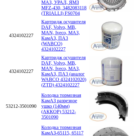
МАЗ, УРАЛ, ЯМЗ
MFZ-430, 3482083118
(TRIALLI) FS0704
Картридж осушителя
DAF, Volvo, MB,
MAN, Iveco, МАЗ,
4324102227
КамАЗ, ПА3
(WABCO)
4324102227
Картридж осушителя
DAF, Volvo, MB,
MAN, Iveco, МАЗ,
4324102227
КамАЗ, ПА3 (аналог
WABCO 4324102020)
(ZTD) 4324102227
Колодка тормозная
КамАЗ разрезное
53212-3501090
ушко (140мм)
(АККОР) 53212-
3501090
Колодка тормозная
КамАЗ-65115, 65117