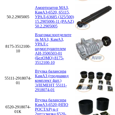
Амортизатор МАЗ,
КамАЗ-6520, 65115,
50.2.2905005
УРАЛ-63685 (325/500)
15.2905006-11 (PAAZ)
50.2.2905005
Влагомаслоотделите
ль МАЗ, КамАЗ,
УРАЛ с
8175-3512100-
шумоглушителем
10
АИ-3506503-01
(БелОМО) 8175-
3512100-10
Втулка балансира
КамАЗ (гроднамид
55111-2918074-
комплект 4шт.)
01
ЭЛЕМЕНТ 55111-
2918074-01
Втулка балансира
КамАЗ-6520 (НПО
6520-2918074-
РОСТАР) к-т
01К
2шт+смазка 6520-