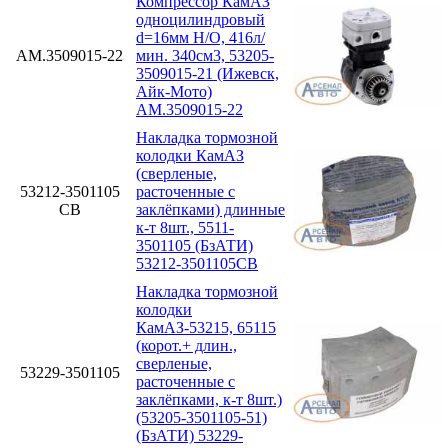
Компрессор КамАЗ
одноцилиндровый
d=16мм Н/О, 416л/
АМ.3509015-22
мин. 340см3, 53205-
3509015-21 (Ижевск,
Айк-Мото)
АМ.3509015-22
Накладка тормозной
колодки КамАЗ
(сверленые,
53212-3501105
расточенные с
СВ
заклёпками) длинные
к-т 8шт., 5511-
3501105 (БзАТИ)
53212-3501105СВ
Накладка тормозной
колодки
КамАЗ-53215, 65115
(корот.+ длин.,
сверленые,
53229-3501105
расточенные с
заклёпками, к-т 8шт.)
(53205-3501105-51)
(БзАТИ) 53229-