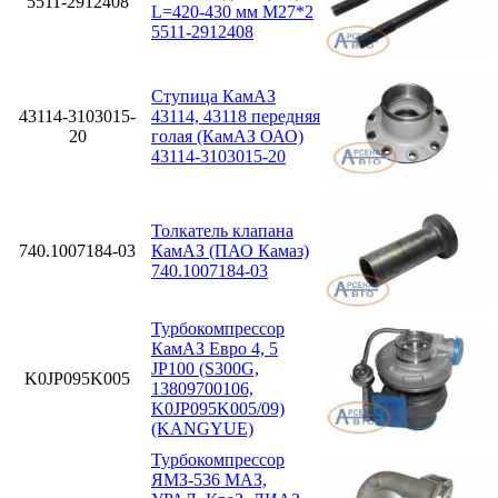
5511-2912408
L=420-430 мм М27*2
5511-2912408
Ступица КамАЗ
43114-3103015-
43114, 43118 передняя
20
голая (КамАЗ ОАО)
43114-3103015-20
Толкатель клапана
740.1007184-03
КамАЗ (ПАО Камаз)
740.1007184-03
Турбокомпрессор
КамАЗ Евро 4, 5
JP100 (S300G,
K0JP095K005
13809700106,
K0JP095K005/09)
(KANGYUE)
Турбокомпрессор
ЯМЗ-536 МАЗ,