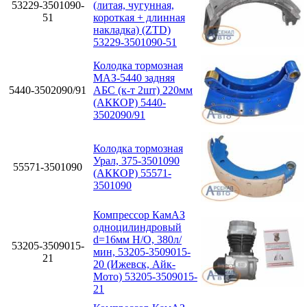
53229-3501090-
(литая, чугунная,
51
короткая + длинная
накладка) (ZTD)
53229-3501090-51
Колодка тормозная
МАЗ-5440 задняя
5440-3502090/91
АБС (к-т 2шт) 220мм
(АККОР) 5440-
3502090/91
Колодка тормозная
Урал, 375-3501090
55571-3501090
(АККОР) 55571-
3501090
Компрессор КамАЗ
одноцилиндровый
d=16мм Н/О, 380л/
53205-3509015-
мин, 53205-3509015-
21
20 (Ижевск, Айк-
Мото) 53205-3509015-
21