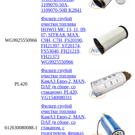
1109070-50A,
1109070-50B K2841
Фильтр грубой
очистки топлива
HOWO MC 13, 11, 09,
07; SITRAK MAX,
WG9925550966
C9H, C7H, FS20190,
FH21397, ST20174,
FS53040, FH21219,
FH21373
WG9925550966
Фильтр грубой
очистки топлива
КамАЗ Евро-2, MAN,
PL420
DAF (в сборе, со
стаканом), PL420,
VG1540080311
Фильтр грубой
очистки топлива
КамАЗ Евро-2, MAN,
DAF (в сборе, со
612630080088-1
стаканом. с
подогревом, фишка),