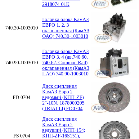
2918074-01К
Головка блока КамАЗ
ЕВРО 1, 2, 3
740.30-1003010
оклапаненная (КамАЗ
ОАО) 740.30-1003010
Головка блока КамАЗ
ЕВРО 3, 4 (дв.740.60,
740.90-1003010
740.62, Common Rail)
оклапаненная (КамАЗ
ПАО) 740.90-1003010
Диск сцепления
КамАЗ Евро 2
FD 0704
ведомый (КПП-ZF)
2″-10N, 1878000205
(TRIALLI) FD0704
Диск сцепления
КамАЗ Евро 2
ведущий (КПП-154;
FS 0704
КПП-ZF-16S151),