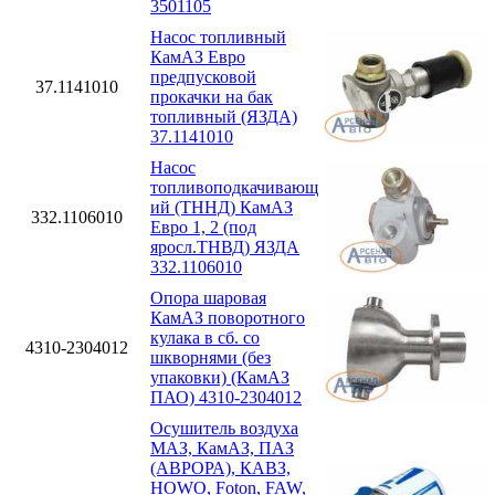
3501105
Насос топливный
КамАЗ Евро
предпусковой
37.1141010
прокачки на бак
топливный (ЯЗДА)
37.1141010
Насос
топливоподкачивающ
ий (ТННД) КамАЗ
332.1106010
Евро 1, 2 (под
яросл.ТНВД) ЯЗДА
332.1106010
Опора шаровая
КамАЗ поворотного
кулака в сб. со
4310-2304012
шкворнями (без
упаковки) (КамАЗ
ПАО) 4310-2304012
Осушитель воздуха
МАЗ, КамАЗ, ПАЗ
(АВРОРА), КАВЗ,
HOWO, Foton, FAW,