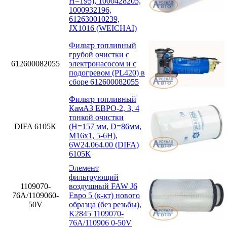
H=195), 1000428205,
1000932196,
612630010239,
JX1016 (WEICHAI)
Фильтр топливный
грубой очистки с
612600082055
электронасосом и с
подогревом (PL420) в
сборе 612600082055
Фильтр топливный
КамАЗ ЕВРО-2, 3, 4
тонкой очистки
DIFA 6105К
(H=157 мм, D=86мм,
M16x1, 5-6H),
6W24.064.00 (DIFA)
6105К
Элемент
фильтрующий
1109070-
воздушный FAW J6
76А/1109060-
Евро 5 (к-кт) нового
50V
образца (без резьбы),
K2845 1109070-
76А/110906 0-50V