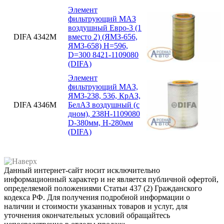
Элемент
фильтрующий МАЗ
воздушный Евро-3 (1
DIFA 4342М
вместо 2) (ЯМЗ-656,
ЯМЗ-658) H=596,
D=300 8421-1109080
(DIFA)
Элемент
фильтрующий МАЗ,
ЯМЗ-238, 536, КрАЗ,
DIFA 4346М
БелАЗ воздушный (с
дном), 238Н-1109080
D-380мм, H-280мм
(DIFA)
Данный интернет-сайт носит исключительно
информационный характер и не является публичной офертой,
определяемой положениями Статьи 437 (2) Гражданского
кодекса РФ. Для получения подробной информации о
наличии и стоимости указанных товаров и услуг, для
уточнения окончательных условий обращайтесь