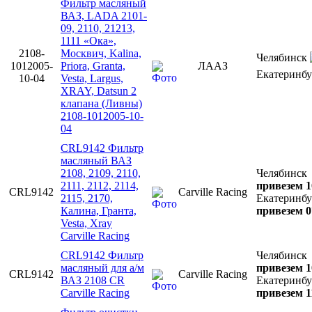
Фильтр масляный
ВАЗ, LADA 2101-
09, 2110, 21213,
1111 «Ока»,
2108-
Москвич, Kalina,
Челябинск
1012005-
Priora, Granta,
ЛААЗ
Екатеринб
10-04
Vesta, Largus,
XRAY, Datsun 2
клапана (Ливны)
2108-1012005-10-
04
CRL9142 Фильтр
масляный ВАЗ
2108, 2109, 2110,
Челябинск
2111, 2112, 2114,
привезем 1
CRL9142
Carville Racing
2115, 2170,
Екатеринбу
Калина, Гранта,
привезем 0
Vesta, Xray
Carville Racing
CRL9142 Фильтр
Челябинск
масляный для а/м
привезем 1
CRL9142
Carville Racing
ВАЗ 2108 CR
Екатеринбу
Carville Racing
привезем 1