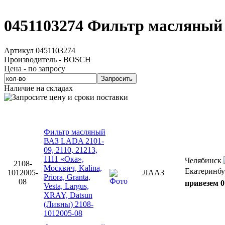
0451103274 Фильтр масляны
Артикул 0451103274
Производитель - BOSCH
Цена - по запросу
Запросить
Наличие на складах
Фильтр масляный
ВАЗ LADA 2101-
09, 2110, 21213,
1111 «Ока»,
Челябинск
2108-
Москвич, Kalina,
Екатеринбу
1012005-
ЛААЗ
Priora, Granta,
08
привезем 0
Vesta, Largus,
XRAY, Datsun
(Ливны) 2108-
1012005-08