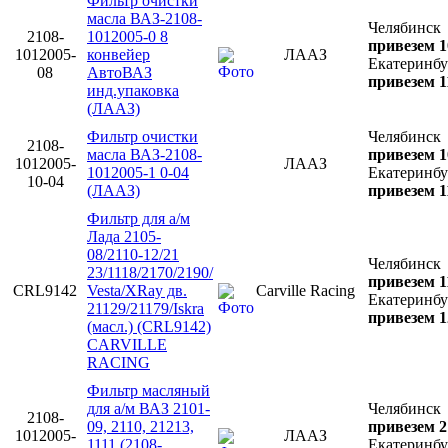
Фильтр очистки
масла ВАЗ-2108-
Челябинск
2108-
1012005-0 8
привезем 1
1012005-
конвейер
ЛААЗ
Екатеринбу
08
АвтоВАЗ
привезем 1
инд.упаковка
(ЛААЗ)
Фильтр очистки
Челябинск
2108-
масла ВАЗ-2108-
привезем 1
1012005-
ЛААЗ
1012005-1 0-04
Екатеринбу
10-04
(ЛААЗ)
привезем 1
Фильтр для а/м
Лада 2105-
08/2110-12/21
Челябинск
23/1118/2170/2190/
привезем 1
CRL9142
Vesta/XRay дв.
Carville Racing
Екатеринбу
21129/21179/Iskra
привезем 1
(масл.) (CRL9142)
CARVILLE
RACING
Фильтр масляный
для а/м ВАЗ 2101-
Челябинск
2108-
09, 2110, 21213,
привезем 2
1012005-
ЛААЗ
1111 (2108-
Екатеринбу