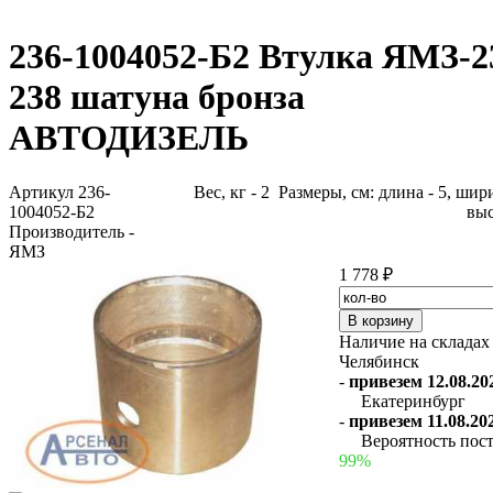
236-1004052-Б2 Втулка ЯМЗ-2
238 шатуна бронза
АВТОДИЗЕЛЬ
Артикул 236-
Вес, кг - 2 Размеры, см: длина - 5, шири
1004052-Б2
выс
Производитель -
ЯМЗ
1 778 ₽
Наличие на складах
Челябинск
-
привезем 12.08.202
Екатеринбург
-
привезем 11.08.202
Вероятность пост
99%