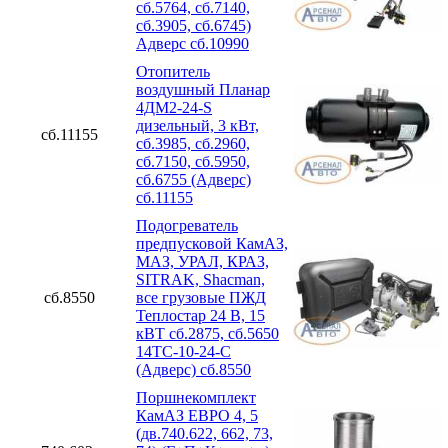
сб.5764, сб.7140,
сб.3905, сб.6745)
Адверс сб.10990
Отопитель
воздушный Планар
4ДМ2-24-S
дизельный, 3 кВт,
сб.11155
сб.3985, сб.2960,
сб.7150, сб.5950,
сб.6755 (Адверс)
сб.11155
Подогреватель
предпусковой КамАЗ,
МАЗ, УРАЛ, КРАЗ,
SITRAK, Shacman,
сб.8550
все грузовые ПЖД
Теплостар 24 В, 15
кВТ сб.2875, сб.5650
14ТС-10-24-С
(Адверс) сб.8550
Поршнекомплект
КамАЗ ЕВРО 4, 5
(дв.740.622, 662, 73,