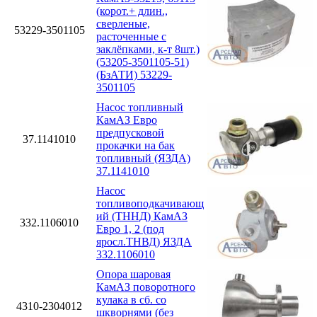
(корот.+ длин.,
сверленые,
53229-3501105
расточенные с
заклёпками, к-т 8шт.)
(53205-3501105-51)
(БзАТИ) 53229-
3501105
Насос топливный
КамАЗ Евро
предпусковой
37.1141010
прокачки на бак
топливный (ЯЗДА)
37.1141010
Насос
топливоподкачивающ
ий (ТННД) КамАЗ
332.1106010
Евро 1, 2 (под
яросл.ТНВД) ЯЗДА
332.1106010
Опора шаровая
КамАЗ поворотного
кулака в сб. со
4310-2304012
шкворнями (без