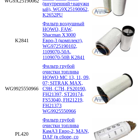
WG9X25190062
(внутренний+наружн
ый), WG9X25190062,
K2652PU
Фильтр воздушный
HOWO, FAW,
Shacman X3000
K2841
Евро-3 (комплект),
WG9725190102,
1109070-50A,
1109070-50B K2841
Фильтр грубой
очистки топлива
HOWO MC 13, 11, 09,
07; SITRAK MAX,
WG9925550966
C9H, C7H, FS20190,
FH21397, ST20174,
FS53040, FH21219,
FH21373
WG9925550966
Фильтр грубой
очистки топлива
КамАЗ Евро-2, MAN,
PL420
DAF (в сборе, со