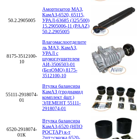
Амортизатор МАЗ,
КамАЗ-6520, 65115,
50.2.2905005
УРАЛ-63685 (325/500)
15.2905006-11 (PAAZ)
50.2.2905005
Влагомаслоотделите
ль МАЗ, КамАЗ,
УРАЛ с
8175-3512100-
шумоглушителем
10
АИ-3506503-01
(БелОМО) 8175-
3512100-10
Втулка балансира
КамАЗ (гроднамид
55111-2918074-
комплект 4шт.)
01
ЭЛЕМЕНТ 55111-
2918074-01
Втулка балансира
КамАЗ-6520 (НПО
6520-2918074-
РОСТАР) к-т
01К
2шт+смазка 6520-