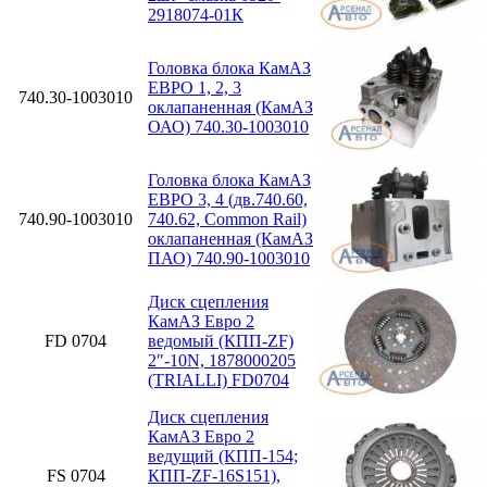
2918074-01К
Головка блока КамАЗ
ЕВРО 1, 2, 3
740.30-1003010
оклапаненная (КамАЗ
ОАО) 740.30-1003010
Головка блока КамАЗ
ЕВРО 3, 4 (дв.740.60,
740.90-1003010
740.62, Common Rail)
оклапаненная (КамАЗ
ПАО) 740.90-1003010
Диск сцепления
КамАЗ Евро 2
FD 0704
ведомый (КПП-ZF)
2″-10N, 1878000205
(TRIALLI) FD0704
Диск сцепления
КамАЗ Евро 2
ведущий (КПП-154;
FS 0704
КПП-ZF-16S151),