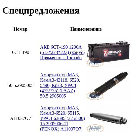
Спецпредложения
Номер
Наименование
АКБ 6СТ-190 1200А
6СТ-190
(513*223*223) (конус)
Прямая пол. Tornado
Амортизатор МАЗ,
КамАЗ-43118, 6520,
50.5.2905005
5490, КраЗ, УРАЛ
(475/775) (PAAZ)
50.5.2905005
Амортизатор МАЗ,
КамАЗ-6520, 65115,
A11037O7
УРАЛ-63685 (325/500)
15.2905006-11
(FENOX) A11037O7