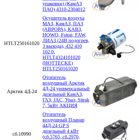
упаковки) (КамАЗ
ПАО) 4310-2304012
Осушитель воздуха
МАЗ, КамАЗ, ПАЗ
(АВРОРА), КАВЗ,
HOWO, Foton, FAW,
ЛИАЗ (24В подогрев,
HTLT250161020
3 выхода), 432 410
102 0,
HTLT4324101020
(HOTTECKE)
HTLT250161020
Отопитель
воздушный Арктик
4Д-24 универсальный
Арктик 4Д-24
дизельный КамАЗ,
ГАЗ, JAC, Урал, Sitrak
7, 5кВт АКЦИЯ
Отопитель
воздушный Планар
44Д-24 GP S
дизельный 4 кВт
сб.10990
(сб.5765, сб.2970,