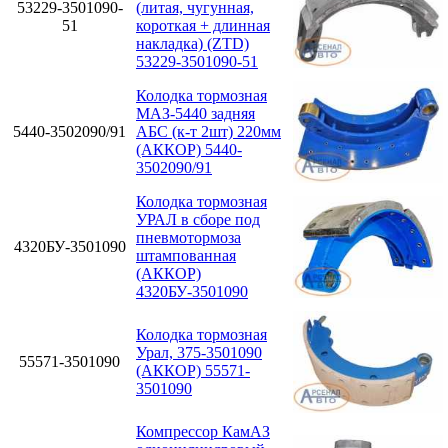
53229-3501090-
(литая, чугунная,
51
короткая + длинная
накладка) (ZTD)
53229-3501090-51
Колодка тормозная
МАЗ-5440 задняя
5440-3502090/91
АБС (к-т 2шт) 220мм
(АККОР) 5440-
3502090/91
Колодка тормозная
УРАЛ в сборе под
пневмотормоза
4320БУ-3501090
штампованная
(АККОР)
4320БУ-3501090
Колодка тормозная
Урал, 375-3501090
55571-3501090
(АККОР) 55571-
3501090
Компрессор КамАЗ