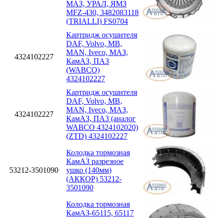
МАЗ, УРАЛ, ЯМЗ
MFZ-430, 3482083118
(TRIALLI) FS0704
Картридж осушителя
DAF, Volvo, MB,
MAN, Iveco, МАЗ,
4324102227
КамАЗ, ПА3
(WABCO)
4324102227
Картридж осушителя
DAF, Volvo, MB,
MAN, Iveco, МАЗ,
4324102227
КамАЗ, ПА3 (аналог
WABCO 4324102020)
(ZTD) 4324102227
Колодка тормозная
КамАЗ разрезное
53212-3501090
ушко (140мм)
(АККОР) 53212-
3501090
Колодка тормозная
КамАЗ-65115, 65117