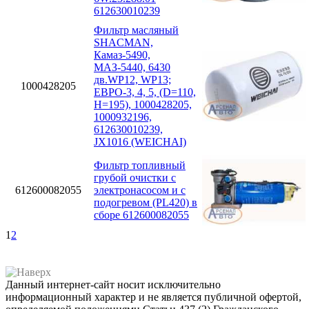
612630010239
Фильтр масляный
SHACMAN,
Камаз-5490,
МАЗ-5440, 6430
дв.WP12, WP13;
1000428205
ЕВРО-3, 4, 5, (D=110,
H=195), 1000428205,
1000932196,
612630010239,
JX1016 (WEICHAI)
Фильтр топливный
грубой очистки с
612600082055
электронасосом и с
подогревом (PL420) в
сборе 612600082055
1
2
Данный интернет-сайт носит исключительно
информационный характер и не является публичной офертой,