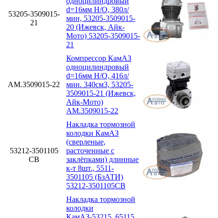
одноцилиндровый
d=16мм Н/О, 380л/
53205-3509015-
мин, 53205-3509015-
21
20 (Ижевск, Айк-
Мото) 53205-3509015-
21
Компрессор КамАЗ
одноцилиндровый
d=16мм Н/О, 416л/
АМ.3509015-22
мин. 340см3, 53205-
3509015-21 (Ижевск,
Айк-Мото)
АМ.3509015-22
Накладка тормозной
колодки КамАЗ
(сверленые,
53212-3501105
расточенные с
СВ
заклёпками) длинные
к-т 8шт., 5511-
3501105 (БзАТИ)
53212-3501105СВ
Накладка тормозной
колодки
КамАЗ-53215, 65115