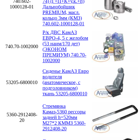
740.602-
74) (Г+П+К+у.к.+п)
1000128-01
Дальнобойщик
PREMIUM, масл.
кольцо 3мм (КМЗ)
740.602-1000128-01
Р/к ДВС КамАЗ
ЕВРО-4, 5 с желобом
(53 наим/170 дет)
740.70-1002000
(ЭКОНОМ
ПРЕМИУМ) 740.70-
1002000
Сиденье КамАЗ Евро
водителя
53205-6800010
(анатомическое, с
подголовником)
ткань 53205-6800010
Стремянка
Камаз-5360 рессоры
5360-2912408-
задней h=520мм
20
М27*2 КММЗ 5360-
2912408-20