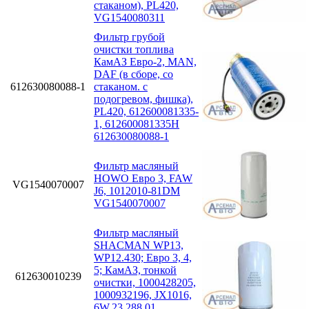
стаканом), PL420,
VG1540080311
Фильтр грубой
очистки топлива
КамАЗ Евро-2, MAN,
DAF (в сборе, со
612630080088-1
стаканом. с
подогревом, фишка),
PL420, 612600081335-
1, 612600081335H
612630080088-1
Фильтр масляный
HOWO Евро 3, FAW
VG1540070007
J6, 1012010-81DM
VG1540070007
Фильтр масляный
SHACMAN WP13,
WP12.430; Eвро 3, 4,
5; КамАЗ, тонкой
612630010239
очистки, 1000428205,
1000932196, JX1016,
6W.23.288.01