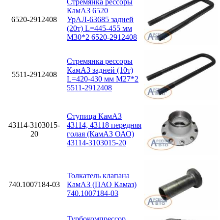
Стремянка рессоры
КамАЗ 6520
6520-2912408
УрАЛ-63685 задней
(20т) L=445-455 мм
М30*2 6520-2912408
Стремянка рессоры
КамАЗ задней (10т)
5511-2912408
L=420-430 мм М27*2
5511-2912408
Ступица КамАЗ
43114-3103015-
43114, 43118 передняя
20
голая (КамАЗ ОАО)
43114-3103015-20
Толкатель клапана
740.1007184-03
КамАЗ (ПАО Камаз)
740.1007184-03
Турбокомпрессор