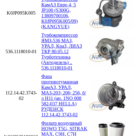
КамАЗ Евро 4, 5
JP100 (S300G,
K0JP095K005
13809700106,
K0JP095K005/09)
(KANGYUE)
Турбокомпрессор
ЯМЗ-536 МАЗ,
УРАЛ, КраЗ, ЛИАЗ
536.1118010-01
ТКР 80.05.12
Турботехника
(Автодизель) ..
536.1118010-01
Фара
противотуманная
КамАЗ, УРАЛ,
112.14.42.3743-
МАЗ-203; 206; 256, б/
02
л H11 (ан. 1NO 008
582-037 HELLA)
РУДЕНСК
112.14.42.3743-02
Фильтр воздушный
HOWO T5G, SITRAK
MAX, C9H, C7H