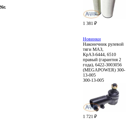
6г.
1 381 ₽
Новинки
Наконечник рулевой
тяги МАЗ,
КрАЗ-6444, 6510
правый (гарантия 2
года), 6422-3003056
(MEGAPOWER) 300-
13-005
300-13-005
1 721 ₽