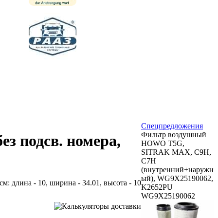
Спецпредложения
Фильтр воздушный
з подсв. номера,
HOWO T5G,
SITRAK MAX, C9H,
C7H
(внутренний+наружн
ый), WG9X25190062,
см: длина - 10, ширина - 34.01, высота - 10
K2652PU
WG9X25190062