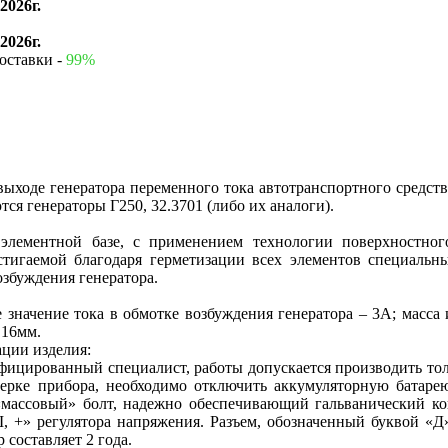
2026г.
2026г.
оставки -
99%
ыходе генератора переменного тока автотранспортного средств
ся генераторы Г250, 32.3701 (либо их аналоги).
 элементной базе, с применением технологии поверхностно
тигаемой благодаря герметизации всех элементов специальн
озбуждения генератора.
 значение тока в обмотке возбуждения генератора – 3А; масса 
 16мм.
ации изделия:
ифицированный специалист, работы допускается производить то
рке прибора, необходимо отключить аккумуляторную батарею 
«массовый» болт, надежно обеспечивающий гальванический кон
 +» регулятора напряжения. Разъем, обозначенный буквой «Д
 составляет 2 года.