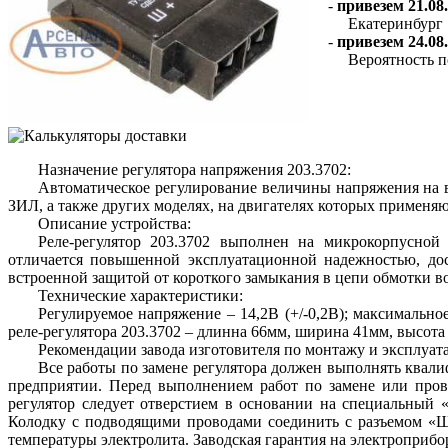
-
привезем 21.08.
Екатеринбург
-
привезем 24.08.
Вероятность п
Назначение регулятора напряжения 203.3702:
Автоматическое регулирование величины напряжения на в
ЗИЛ, а также других моделях, на двигателях которых применяют
Описание устройства:
Реле-регулятор 203.3702 выполнен на микрокорпусной
отличается повышенной эксплуатационной надежностью, дос
встроенной защитой от короткого замыкания в цепи обмотки в
Технические характеристики:
Регулируемое напряжение – 14,2В (+/-0,2В); максимальное
реле-регулятора 203.3702 – длинна 66мм, ширина 41мм, высота
Рекомендации завода изготовителя по монтажу и эксплуат
Все работы по замене регулятора должен выполнять квал
предприятии. Перед выполнением работ по замене или прове
регулятор следует отверстием в основании на специальный 
Колодку с подводящими проводами соединить с разъемом «Ш,
температуры электролита. Заводская гарантия на электроприбор