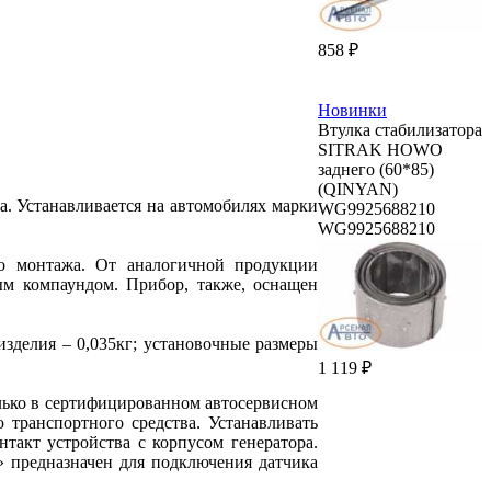
858 ₽
Новинки
Втулка стабилизатора
SITRAK HOWO
заднего (60*85)
(QINYAN)
а. Устанавливается на автомобилях марки
WG9925688210
WG9925688210
го монтажа. От аналогичной продукции
ым компаундом. Прибор, также, оснащен
изделия – 0,035кг; установочные размеры
1 119 ₽
лько в сертифицированном автосервисном
транспортного средства. Устанавливать
такт устройства с корпусом генератора.
» предназначен для подключения датчика