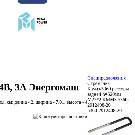
Спецпредложения
Стремянка
 14В, 3А Энергомаш
Камаз-5360 рессоры
задней h=520мм
М27*2 КММЗ 5360-
ры, см: длина - 2, ширина - 7.01, высота - 4
2912408-20
5360-2912408-20