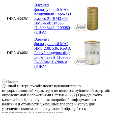
Элемент
фильтрующий МАЗ
воздушный Евро-3 (1
DIFA 4342М
вместо 2) (ЯМЗ-656,
ЯМЗ-658) H=596,
D=300 8421-1109080
(DIFA)
Элемент
фильтрующий МАЗ,
ЯМЗ-238, 536, КрАЗ,
DIFA 4346М
БелАЗ воздушный (с
дном), 238Н-1109080
D-380мм, H-280мм
(DIFA)
Данный интернет-сайт носит исключительно
информационный характер и не является публичной офертой,
определяемой положениями Статьи 437 (2) Гражданского
кодекса РФ. Для получения подробной информации о
наличии и стоимости указанных товаров и услуг, для
уточнения окончательных условий обращайтесь