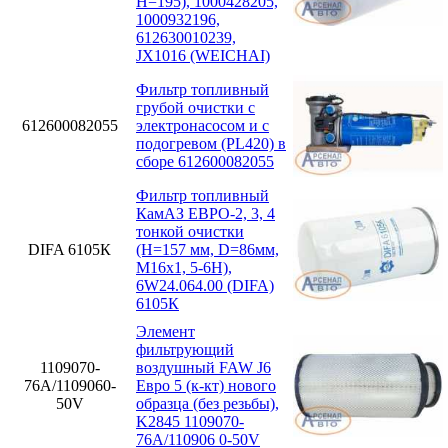
H=195), 1000428205,
1000932196,
612630010239,
JX1016 (WEICHAI)
Фильтр топливный
грубой очистки с
612600082055
электронасосом и с
подогревом (PL420) в
сборе 612600082055
Фильтр топливный
КамАЗ ЕВРО-2, 3, 4
тонкой очистки
DIFA 6105К
(H=157 мм, D=86мм,
M16x1, 5-6H),
6W24.064.00 (DIFA)
6105К
Элемент
фильтрующий
1109070-
воздушный FAW J6
76А/1109060-
Евро 5 (к-кт) нового
50V
образца (без резьбы),
K2845 1109070-
76А/110906 0-50V