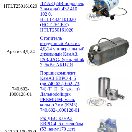
ЛИАЗ (24В подогрев,
HTLT250161020
3 выхода), 432 410
102 0,
HTLT4324101020
(HOTTECKE)
HTLT250161020
Отопитель
воздушный Арктик
4Д-24 универсальный
Арктик 4Д-24
дизельный КамАЗ,
ГАЗ, JAC, Урал, Sitrak
7, 5кВт АКЦИЯ
Поршнекомплект
КамАЗ ЕВРО 4, 5
(дв.740.622, 662, 73,
740.602-
74) (Г+П+К+у.к.+п)
1000128-01
Дальнобойщик
PREMIUM, масл.
кольцо 3мм (КМЗ)
740.602-1000128-01
Р/к ДВС КамАЗ
ЕВРО-4, 5 с желобом
(53 наим/170 дет)
740.70-1002000