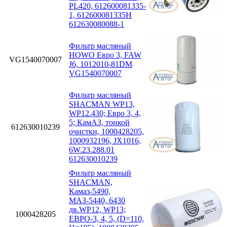
PL420, 612600081335-
1, 612600081335H
612630080088-1
Фильтр масляный
HOWO Евро 3, FAW
VG1540070007
J6, 1012010-81DM
VG1540070007
Фильтр масляный
SHACMAN WP13,
WP12.430; Eвро 3, 4,
5; КамАЗ, тонкой
612630010239
очистки, 1000428205,
1000932196, JX1016,
6W.23.288.01
612630010239
Фильтр масляный
SHACMAN,
Камаз-5490,
МАЗ-5440, 6430
дв.WP12, WP13;
1000428205
ЕВРО-3, 4, 5, (D=110,