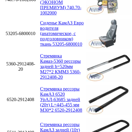
(ЭКОНОМ
ПРЕМИУМ) 740.70-
1002000
Сиденье КамАЗ Евро
водителя
53205-6800010
(анатомическое, с
подголовником)
ткань 53205-6800010
Стремянка
Камаз-5360 рессоры
5360-2912408-
задней h=520мм
20
М27*2 КММЗ 5360-
2912408-20
Стремянка рессоры
КамАЗ 6520
6520-2912408
УрАЛ-63685 задней
(20т) L=445-455 мм
М30*2 6520-2912408
Стремянка рессоры
КамАЗ задней (10т)