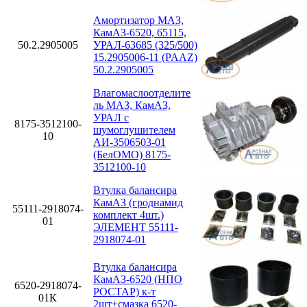
Амортизатор МАЗ,
КамАЗ-6520, 65115,
50.2.2905005
УРАЛ-63685 (325/500)
15.2905006-11 (PAAZ)
50.2.2905005
Влагомаслоотделите
ль МАЗ, КамАЗ,
УРАЛ с
8175-3512100-
шумоглушителем
10
АИ-3506503-01
(БелОМО) 8175-
3512100-10
Втулка балансира
КамАЗ (гроднамид
55111-2918074-
комплект 4шт.)
01
ЭЛЕМЕНТ 55111-
2918074-01
Втулка балансира
КамАЗ-6520 (НПО
6520-2918074-
РОСТАР) к-т
01К
2шт+смазка 6520-