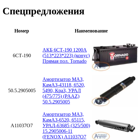
Спецпредложения
Номер
Наименование
АКБ 6СТ-190 1200А
6СТ-190
(513*223*223) (конус)
Прямая пол. Tornado
Амортизатор МАЗ,
КамАЗ-43118, 6520,
50.5.2905005
5490, КраЗ, УРАЛ
(475/775) (PAAZ)
50.5.2905005
Амортизатор МАЗ,
КамАЗ-6520, 65115,
A11037O7
УРАЛ-63685 (325/500)
15.2905006-11
(FENOX) A11037O7