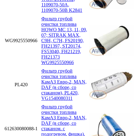
1109070-50A,
1109070-50B K2841
Фильтр грубой
очистки топлива
HOWO MC 13, 11, 09,
07; SITRAK MAX,
WG9925550966
C9H, C7H, FS20190,
FH21397, ST20174,
FS53040, FH21219,
FH21373
WG9925550966
Фильтр грубой
очистки топлива
КамАЗ Евро-2, MAN,
PL420
DAF (в сборе, со
стаканом), PL420,
VG1540080311
Фильтр грубой
очистки топлива
КамАЗ Евро-2, MAN,
DAF (в сборе, со
612630080088-1
стаканом. с
подогревом, фишка),