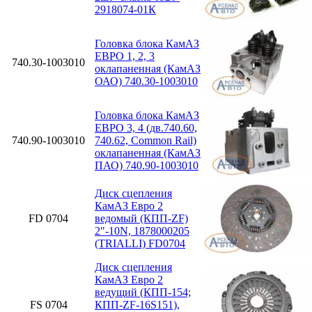
2918074-01К
Головка блока КамАЗ
ЕВРО 1, 2, 3
740.30-1003010
оклапаненная (КамАЗ
ОАО) 740.30-1003010
Головка блока КамАЗ
ЕВРО 3, 4 (дв.740.60,
740.90-1003010
740.62, Common Rail)
оклапаненная (КамАЗ
ПАО) 740.90-1003010
Диск сцепления
КамАЗ Евро 2
FD 0704
ведомый (КПП-ZF)
2″-10N, 1878000205
(TRIALLI) FD0704
Диск сцепления
КамАЗ Евро 2
ведущий (КПП-154;
FS 0704
КПП-ZF-16S151),