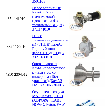
3501105
Насос топливный
КамАЗ Евро
предпусковой
37.1141010
прокачки на бак
топливный (ЯЗДА)
37.1141010
Насос
топливоподкачивающ
ий (ТННД) КамАЗ
332.1106010
Евро 1, 2 (под
яросл.ТНВД) ЯЗДА
332.1106010
Опора шаровая
КамАЗ поворотного
кулака в сб. со
4310-2304012
шкворнями (без
упаковки) (КамАЗ
ПАО) 4310-2304012
Осушитель воздуха
МАЗ, КамАЗ, ПАЗ
(АВРОРА), КАВЗ,
HOWO, Foton, FAW,