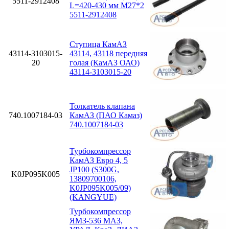
5511-2912408
L=420-430 мм М27*2
5511-2912408
Ступица КамАЗ
43114-3103015-
43114, 43118 передняя
20
голая (КамАЗ ОАО)
43114-3103015-20
Толкатель клапана
740.1007184-03
КамАЗ (ПАО Камаз)
740.1007184-03
Турбокомпрессор
КамАЗ Евро 4, 5
JP100 (S300G,
K0JP095K005
13809700106,
K0JP095K005/09)
(KANGYUE)
Турбокомпрессор
ЯМЗ-536 МАЗ,