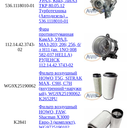
УРАЛ, КраЗ, ЛИАЗ
536.1118010-01
ТКР 80.05.12
Турботехника
(Автодизель) ..
536.1118010-01
Фара
противотуманная
КамАЗ, УРАЛ,
112.14.42.3743-
МАЗ-203; 206; 256, б/
02
л H11 (ан. 1NO 008
582-037 HELLA)
РУДЕНСК
112.14.42.3743-02
Фильтр воздушный
HOWO T5G, SITRAK
MAX, C9H, C7H
WG9X25190062
(внутренний+наружн
ый), WG9X25190062,
K2652PU
Фильтр воздушный
HOWO, FAW,
Shacman X3000
K2841
Евро-3 (комплект),
WG9725190102,