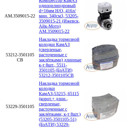
Компрессор КамАЗ
одноцилиндровый
d=16мм Н/О, 416л/
АМ.3509015-22
мин. 340см3, 53205-
3509015-21 (Ижевск,
Айк-Мото)
АМ.3509015-22
Накладка тормозной
колодки КамАЗ
(сверленые,
53212-3501105
расточенные с
СВ
заклёпками) длинные
к-т 8шт., 5511-
3501105 (БзАТИ)
53212-3501105СВ
Накладка тормозной
колодки
КамАЗ-53215, 65115
(корот.+ длин.,
сверленые,
53229-3501105
расточенные с
заклёпками, к-т 8шт.)
(53205-3501105-51)
(БзАТИ) 53229-