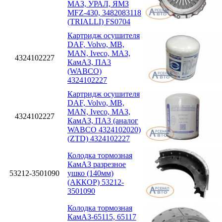
МАЗ, УРАЛ, ЯМЗ
MFZ-430, 3482083118
(TRIALLI) FS0704
Картридж осушителя
DAF, Volvo, MB,
MAN, Iveco, МАЗ,
4324102227
КамАЗ, ПА3
(WABCO)
4324102227
Картридж осушителя
DAF, Volvo, MB,
MAN, Iveco, МАЗ,
4324102227
КамАЗ, ПА3 (аналог
WABCO 4324102020)
(ZTD) 4324102227
Колодка тормозная
КамАЗ разрезное
53212-3501090
ушко (140мм)
(АККОР) 53212-
3501090
Колодка тормозная
КамАЗ-65115, 65117