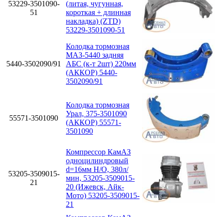
53229-3501090-
(литая, чугунная,
51
короткая + длинная
накладка) (ZTD)
53229-3501090-51
Колодка тормозная
МАЗ-5440 задняя
5440-3502090/91
АБС (к-т 2шт) 220мм
(АККОР) 5440-
3502090/91
Колодка тормозная
Урал, 375-3501090
55571-3501090
(АККОР) 55571-
3501090
Компрессор КамАЗ
одноцилиндровый
d=16мм Н/О, 380л/
53205-3509015-
мин, 53205-3509015-
21
20 (Ижевск, Айк-
Мото) 53205-3509015-
21