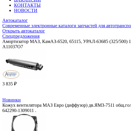
КОНТАКТЫ
НОВОСТИ
Автокаталог
Современные электронные каталоги запчастей для автотранспо
Открыть автокаталог
Спецпредложения
Амортизатор МАЗ, КамАЗ-6520, 65115, УРАЛ-63685 (325/500)
A11037O7
3 835 ₽
Новинки
Кожух вентилятора МАЗ Евро (диффузор) дв.ЯМЗ-7511 общ.гол.
642290-1309011 .