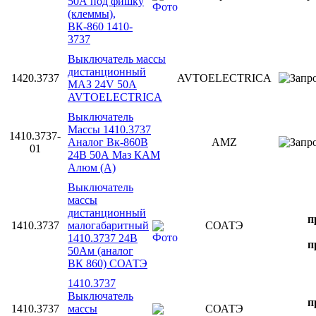
50А под фишку
(клеммы),
ВК-860 1410-
3737
Выключатель массы
дистанционный
1420.3737
AVTOELECTRICA
МАЗ 24V 50А
AVTOELECTRICA
Выключатель
Массы 1410.3737
1410.3737-
Аналог Вк-860В
AMZ
01
24В 50А Маз КАМ
Алюм (А)
Выключатель
массы
дистанционный
п
1410.3737
малогабаритный
СОАТЭ
1410.3737 24В
п
50Ам (аналог
ВК 860) СОАТЭ
1410.3737
Выключатель
п
1410.3737
массы
СОАТЭ