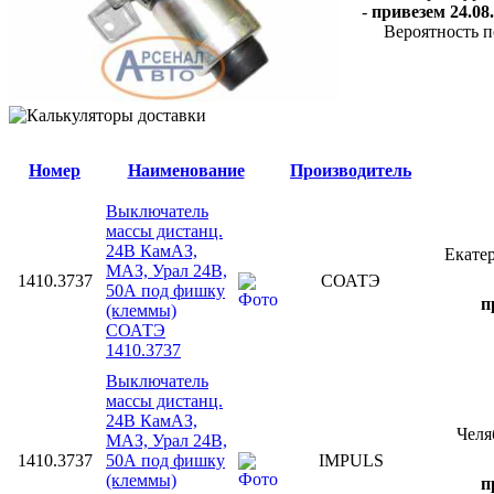
-
привезем 24.08.
Вероятность п
Номер
Наименование
Производитель
Выключатель
массы дистанц.
24В КамАЗ,
Екате
МАЗ, Урал 24В,
1410.3737
СОАТЭ
50А под фишку
п
(клеммы)
СОАТЭ
1410.3737
Выключатель
массы дистанц.
24В КамАЗ,
Чел
МАЗ, Урал 24В,
1410.3737
50А под фишку
IMPULS
(клеммы)
п