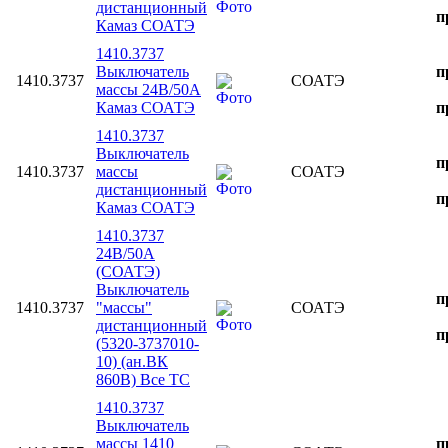
дистанционный
п
Камаз СОАТЭ
1410.3737
Выключатель
п
1410.3737
СОАТЭ
массы 24В/50А
Камаз СОАТЭ
п
1410.3737
Выключатель
п
1410.3737
массы
СОАТЭ
дистанционный
п
Камаз СОАТЭ
1410.3737
24В/50А
(СОАТЭ)
Выключатель
п
1410.3737
"массы"
СОАТЭ
дистанционный
п
(5320-3737010-
10) (ан.ВК
860В) Все ТС
1410.3737
Выключатель
массы 1410
п