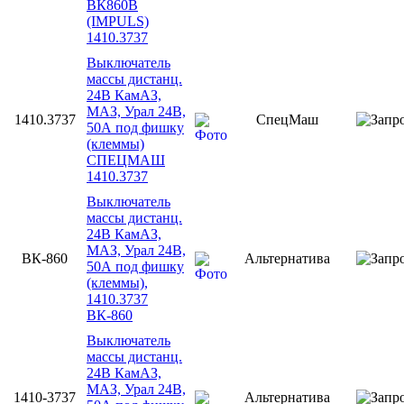
ВК860В
(IMPULS)
1410.3737
Выключатель
массы дистанц.
24В КамАЗ,
МАЗ, Урал 24В,
1410.3737
СпецМаш
50А под фишку
(клеммы)
СПЕЦМАШ
1410.3737
Выключатель
массы дистанц.
24В КамАЗ,
МАЗ, Урал 24В,
ВК-860
Альтернатива
50А под фишку
(клеммы),
1410.3737
ВК-860
Выключатель
массы дистанц.
24В КамАЗ,
МАЗ, Урал 24В,
1410-3737
Альтернатива