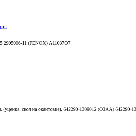
рта
 15.2905006-11 (FENOX) A11037O7
 (уценка, скол на окантовке), 642290-1309012 (ОЗАА) 642290-1