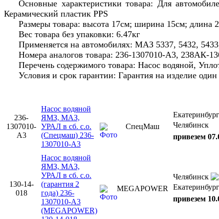
Основные характеристики товара: Для автомобил
Керамический пластик PPS
Размеры товара: высота 17см; ширина 15см; длина 
Вес товара без упаковки: 6.47кг
Применяется на автомобилях: МАЗ 5337, 5432, 5433, 
Номера аналогов товара: 236-1307010-А3, 238АК-1
Перечень содержимого товара: Насос водяной, Упло
Условия и срок гарантии: Гарантия на изделие оди
Насос водяной
Екатеринбур
236-
ЯМЗ, МАЗ,
Челябинск
1307010-
УРАЛ в сб. с.о.
СпецМаш
А3
(Спецмаш) 236-
привезем 07.
1307010-А3
Насос водяной
ЯМЗ, МАЗ,
УРАЛ в сб. с.о.
Челябинск
130-14-
(гарантия 2
Екатеринбур
MEGAPOWER
018
года) 236-
привезем 10.
1307010-А3
(MEGAPOWER)