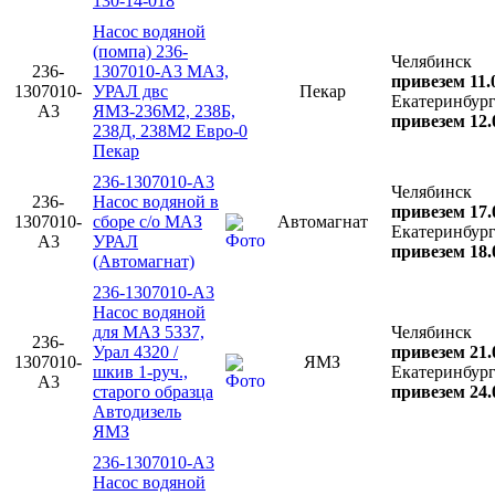
130-14-018
Насос водяной
(помпа) 236-
Челябинск
236-
1307010-А3 МАЗ,
привезем 11.
1307010-
УРАЛ двс
Пекар
Екатеринбур
А3
ЯМЗ-236М2, 238Б,
привезем 12.
238Д, 238М2 Евро-0
Пекар
236-1307010-А3
Челябинск
236-
Насос водяной в
привезем 17.
1307010-
сборе с/о МАЗ
Автомагнат
Екатеринбур
А3
УРАЛ
привезем 18.
(Автомагнат)
236-1307010-А3
Насос водяной
для МАЗ 5337,
Челябинск
236-
Урал 4320 /
привезем 21.
1307010-
ЯМЗ
шкив 1-руч.,
Екатеринбур
А3
старого образца
привезем 24.
Автодизель
ЯМЗ
236-1307010-А3
Насос водяной