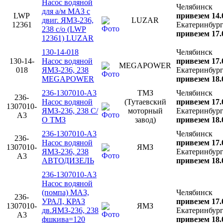
Насос водяной
Челябинск
для а/м МАЗ с
LWP
привезем 14.
двиг. ЯМЗ-236,
LUZAR
12361
Екатеринбур
238 с/о (LWP
привезем 17.
12361) LUZAR
130-14-018
Челябинск
130-14-
Насос водяной
привезем 17.
MEGAPOWER
018
ЯМЗ-236, 238
Екатеринбур
MEGAPOWER
привезем 18.
236-1307010-А3
ТМЗ
Челябинск
236-
Насос водяной
(Тутаевский
привезем 17.
1307010-
ЯМЗ-236, 238 С/
моторный
Екатеринбур
А3
О ТМЗ
завод)
привезем 18.
236-1307010-А3
Челябинск
236-
Насос водяной
привезем 17.
1307010-
ЯМЗ
ЯМЗ-236, 238
Екатеринбур
А3
АВТОДИЗЕЛЬ
привезем 18.
236-1307010-А3
Насос водяной
(помпа) МАЗ,
Челябинск
236-
УРАЛ, КРАЗ
привезем 17.
1307010-
ЯМЗ
дв.ЯМЗ-236, 238
Екатеринбур
А3
фшкива=120
привезем 18.